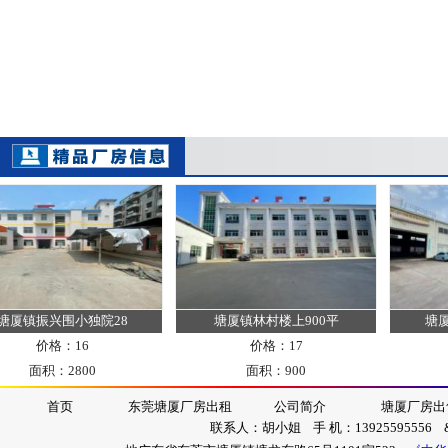
厦镇振兴围小独院28
塘厦镇林村楼上900平
塘厦镇
价格：16
价格：17
面积：2800
面积：900
首页
东莞塘厦厂房出租
公司简介
塘厦厂房出
联系人：胡小姐 手 机：13925595556 &nb