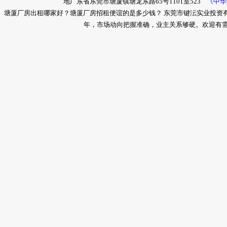
地广东省东莞市塘厦镇塘龙东路65号1101室523
《中华
塘厦厂房出租哪家好？塘厦厂房招租便谊的是多少钱？ 东莞市键沄实业投资
年，市场动向把握准确，业主关系够硬。欢迎有