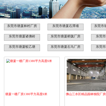
东莞市塘厦林村厂房
东莞市塘厦石潭埔
东莞市
东莞市塘厦诸佛岭
东莞市塘厦桥陇厂房
东莞市
东莞市塘厦蛟乙塘
东莞市塘厦石马厂房
东莞市
塘厦一楼厂房1380平方高度6米
佛山三水区精品园林独院厂房