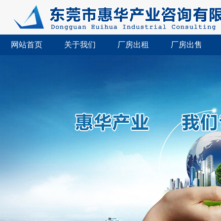
网站首页
关于我们
厂房出租
厂房出售