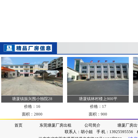
塘厦镇振兴围小独院28
塘厦镇林村楼上900平
价格：16
价格：17
面积：2800
面积：900
首页
东莞塘厦厂房出租
公司简介
塘厦厂房出
联系人：胡小姐 手 机：13925595556 &nb