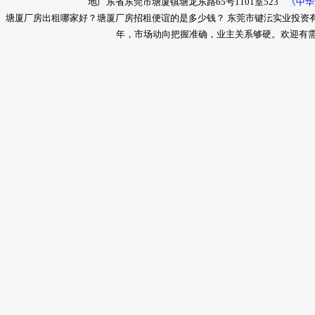
地广东省东莞市塘厦镇塘龙东路65号1101室523
《中华
塘厦厂房出租哪家好？塘厦厂房招租便谊的是多少钱？ 东莞市键沄实业投资
年，市场动向把握准确，业主关系够硬。欢迎有