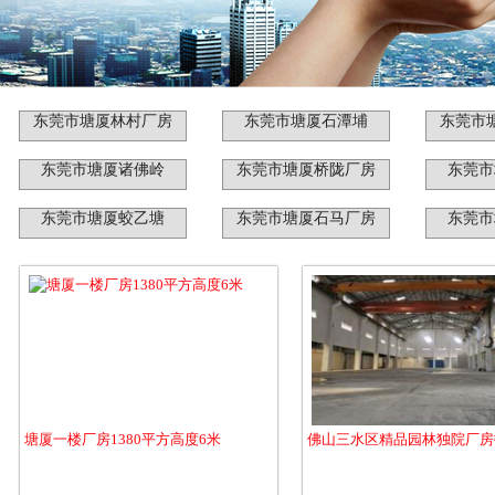
东莞市塘厦林村厂房
东莞市塘厦石潭埔
东莞市
东莞市塘厦诸佛岭
东莞市塘厦桥陇厂房
东莞市
东莞市塘厦蛟乙塘
东莞市塘厦石马厂房
东莞市
塘厦一楼厂房1380平方高度6米
佛山三水区精品园林独院厂房