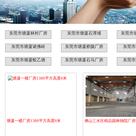
东莞市塘厦林村厂房
东莞市塘厦石潭埔
东莞市
东莞市塘厦诸佛岭
东莞市塘厦桥陇厂房
东莞市
东莞市塘厦蛟乙塘
东莞市塘厦石马厂房
东莞市
塘厦一楼厂房1380平方高度6米
佛山三水区精品园林独院厂房