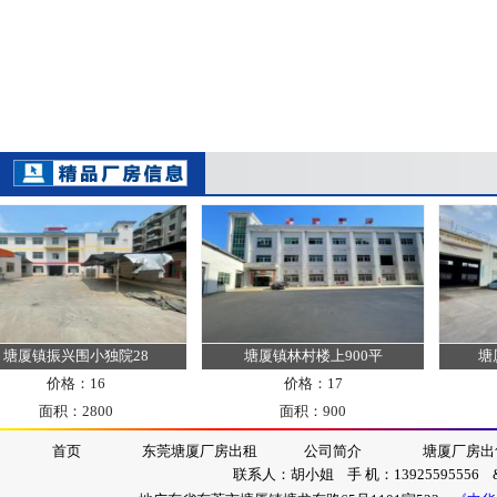
厦镇振兴围小独院28
塘厦镇林村楼上900平
塘厦镇
价格：16
价格：17
面积：2800
面积：900
首页
东莞塘厦厂房出租
公司简介
塘厦厂房出
联系人：胡小姐 手 机：13925595556 &nb