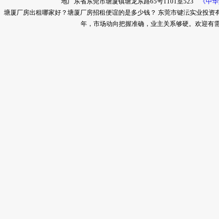
地广东省东莞市塘厦镇塘龙东路65号1101室523
《中华
塘厦厂房出租哪家好？塘厦厂房招租便谊的是多少钱？ 东莞市键沄实业投资
年，市场动向把握准确，业主关系够硬。欢迎有