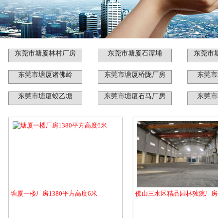
东莞市塘厦林村厂房
东莞市塘厦石潭埔
东莞市
东莞市塘厦诸佛岭
东莞市塘厦桥陇厂房
东莞市
东莞市塘厦蛟乙塘
东莞市塘厦石马厂房
东莞市
塘厦一楼厂房1380平方高度6米
佛山三水区精品园林独院厂房