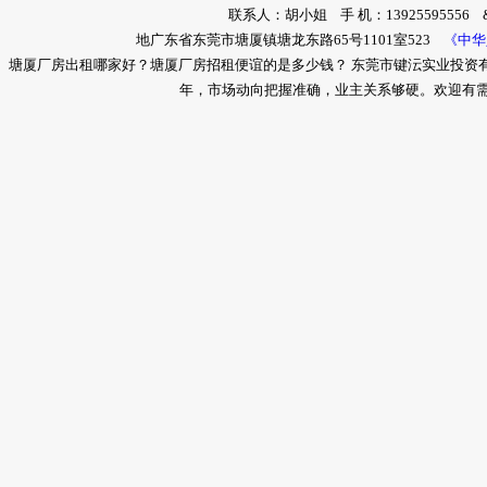
联系人：胡小姐 手 机：13925595556 &nb
地广东省东莞市塘厦镇塘龙东路65号1101室523
《中华
塘厦厂房出租哪家好？塘厦厂房招租便谊的是多少钱？ 东莞市键沄实业投资
年，市场动向把握准确，业主关系够硬。欢迎有