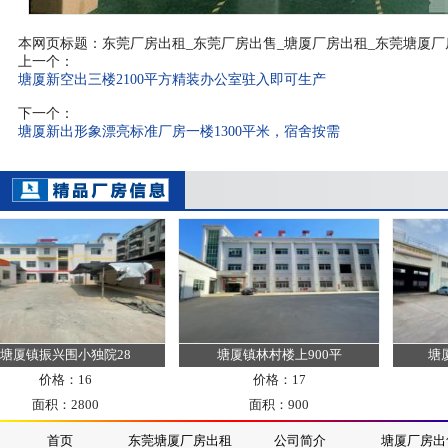
本网页标题：东莞厂房出租_东莞厂房出售_塘厦厂房出租_东莞塘厦厂
上一个：
塘厦新空出三楼2100平方精装办公室驻入即可生产
下一个：
塘厦新出形象漂亮标准厂房一楼1300平米，宿舍按需
镇振兴围小独院28
塘厦镇林村楼上900平
塘厦镇四
价格：16
价格：17
面积：2800
面积：900
面
首页
东莞塘厦厂房出租
公司简介
塘厦厂房出