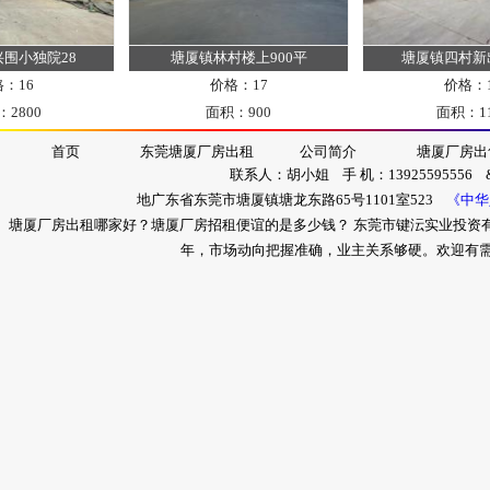
28
塘厦镇林村楼上900平
塘厦镇四村新出钢构11
价格：17
价格：18
面积：900
面积：1150
首页
东莞塘厦厂房出租
公司简介
塘厦厂房出
联系人：胡小姐 手 机：13925595556 &nb
地广东省东莞市塘厦镇塘龙东路65号1101室523
《中华
塘厦厂房出租哪家好？塘厦厂房招租便谊的是多少钱？ 东莞市键沄实业投资
年，市场动向把握准确，业主关系够硬。欢迎有