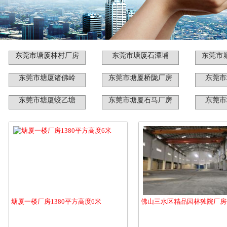
东莞市塘厦林村厂房
东莞市塘厦石潭埔
东莞市
东莞市塘厦诸佛岭
东莞市塘厦桥陇厂房
东莞市
东莞市塘厦蛟乙塘
东莞市塘厦石马厂房
东莞市
塘厦一楼厂房1380平方高度6米
佛山三水区精品园林独院厂房