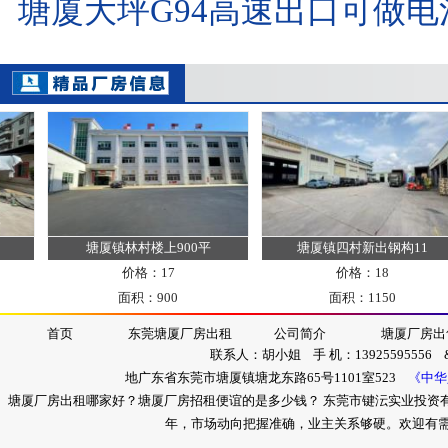
塘厦大坪G94高速出口可做
塘厦镇林村楼上900平
塘厦镇四村新出钢构11
价格：17
价格：18
面积：900
面积：1150
首页
东莞塘厦厂房出租
公司简介
塘厦厂房出
联系人：胡小姐 手 机：13925595556 &nb
地广东省东莞市塘厦镇塘龙东路65号1101室523
《中华
塘厦厂房出租哪家好？塘厦厂房招租便谊的是多少钱？ 东莞市键沄实业投资
年，市场动向把握准确，业主关系够硬。欢迎有