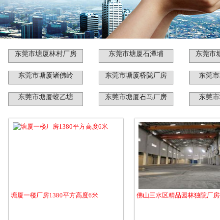
东莞市塘厦林村厂房
东莞市塘厦石潭埔
东莞市
东莞市塘厦诸佛岭
东莞市塘厦桥陇厂房
东莞市
东莞市塘厦蛟乙塘
东莞市塘厦石马厂房
东莞市
塘厦一楼厂房1380平方高度6米
佛山三水区精品园林独院厂房