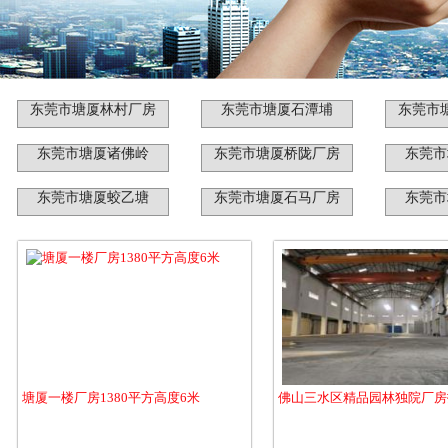
东莞市塘厦林村厂房
东莞市塘厦石潭埔
东莞市
东莞市塘厦诸佛岭
东莞市塘厦桥陇厂房
东莞市
东莞市塘厦蛟乙塘
东莞市塘厦石马厂房
东莞市
塘厦一楼厂房1380平方高度6米
佛山三水区精品园林独院厂房