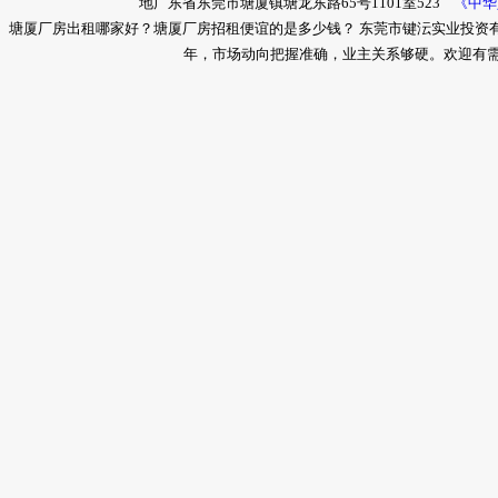
地广东省东莞市塘厦镇塘龙东路65号1101室523
《中华
塘厦厂房出租哪家好？塘厦厂房招租便谊的是多少钱？ 东莞市键沄实业投资
年，市场动向把握准确，业主关系够硬。欢迎有