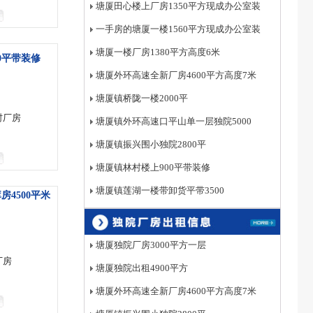
塘厦田心楼上厂房1350平方现成办公室装
一手房的塘厦一楼1560平方现成办公室装
塘厦一楼厂房1380平方高度6米
0平带装修
塘厦外环高速全新厂房4600平方高度7米
塘厦镇桥陇一楼2000平
村厂房
塘厦镇外环高速口平山单一层独院5000
塘厦镇振兴围小独院2800平
塘厦镇林村楼上900平带装修
塘厦镇莲湖一楼带卸货平带3500
4500平米
塘厦独院厂房3000平方一层
厂房
塘厦独院出租4900平方
塘厦外环高速全新厂房4600平方高度7米