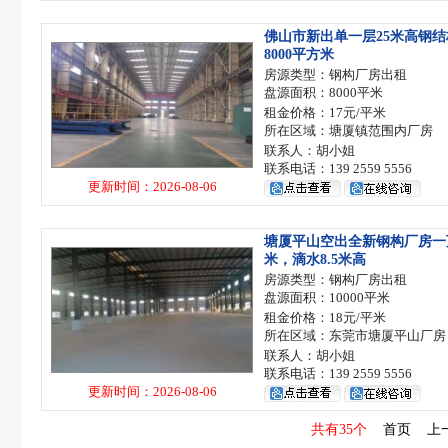
佛山市新出单一层25米高钢
8000平方米
房源类型：钢构厂房出租
盘源面积：8000平米
租金价格：17元/平米
所在区域：塘厦镇范围内厂房
联系人：胡小姐
联系电话：139 2559 5556
更新时间：2026-08-06
塘厦平山空出全新钢构厂房一
米，滴水8.5米高
房源类型：钢构厂房出租
盘源面积：10000平米
租金价格：18元/平米
所在区域：东莞市塘厦平山厂房
联系人：胡小姐
联系电话：139 2559 5556
更新时间：2026-08-06
共有35个
首页
上