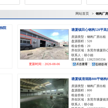
网站首页
>
钢构厂
独院
塘厦镇田心钢构520平高
房源类型：钢构厂房出租
盘源面积：520
租金价格：20
所在区域：东莞市塘厦田
联系人：胡小姐·
联系电话：13925595556
更新时间：2026-08-06
塘厦镇清湖路800平钢构
房源类型：钢构厂房出租
盘源面积：800
租金价格：22
所在区域：东莞市塘厦镇
联系人：胡小姐·