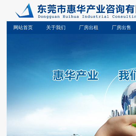
网站首页
关于我们
厂房出租
厂房出售