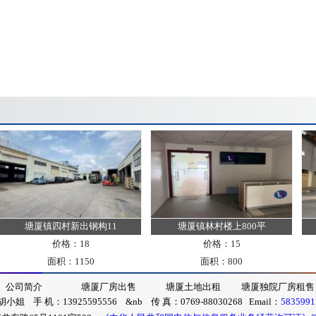
塘厦镇四村新出钢构11
塘厦镇林村楼上800平
佛山
价格：18
价格：15
面积：1150
面积：800
公司简介
塘厦厂房出售
塘厦土地出租
塘厦独院厂房租售
 手 机：13925595556 &nb 传 真：0769-88030268 Email：
583599