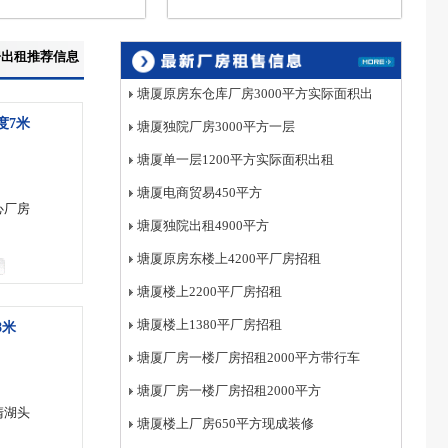
房出租推荐信息
塘厦原房东仓库厂房3000平方实际面积出
度7米
塘厦独院厂房3000平方一层
塘厦单一层1200平方实际面积出租
塘厦电商贸易450平方
心厂房
塘厦独院出租4900平方
塘厦原房东楼上4200平厂房招租
塘厦楼上2200平厂房招租
塘厦楼上1380平厂房招租
8米
塘厦厂房一楼厂房招租2000平方带行车
塘厦厂房一楼厂房招租2000平方
清湖头
塘厦楼上厂房650平方现成装修